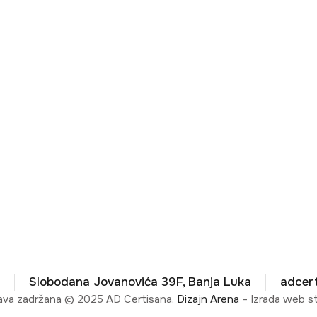
ste za novi projekat?
Kontakti
Slobodana Jovanovića 39F, Banja Luka
adcer
ava zadržana © 2025 AD Certisana.
Dizajn Arena
– Izrada web st