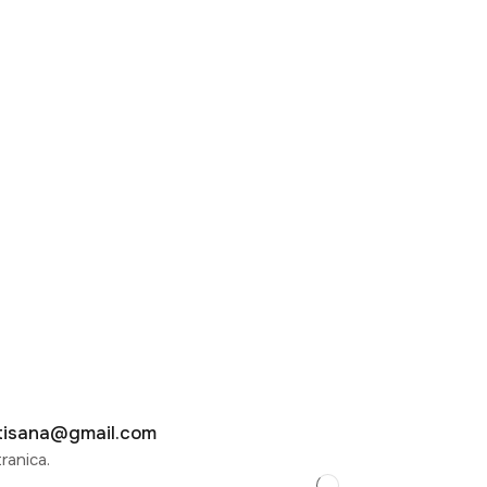
rajte nas
tisana@gmail.com
ranica.