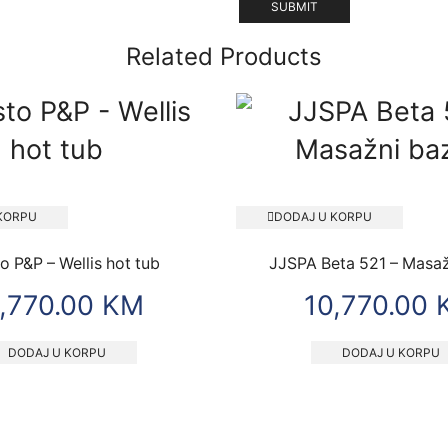
Related Products
KORPU
DODAJ U KORPU
to P&P – Wellis hot tub
JJSPA Beta 521 – Masa
,770.00
KM
10,770.00
DODAJ U KORPU
DODAJ U KORPU