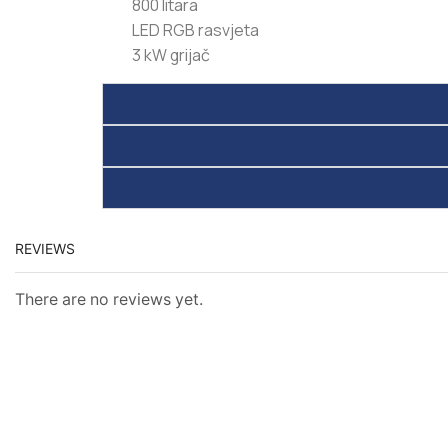
800 litara
LED RGB rasvjeta
3 kW grijač
REVIEWS
There are no reviews yet.