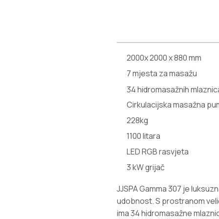
2000x 2000 x 880 mm
7 mjesta za masažu
34 hidromasažnih mlaznic
Cirkulacijska masažna pum
228kg
1100 litara
LED RGB rasvjeta
3 kW grijač
JJSPA Gamma 307 je luksuzna
udobnost. S prostranom velič
ima 34 hidromasažne mlaznic