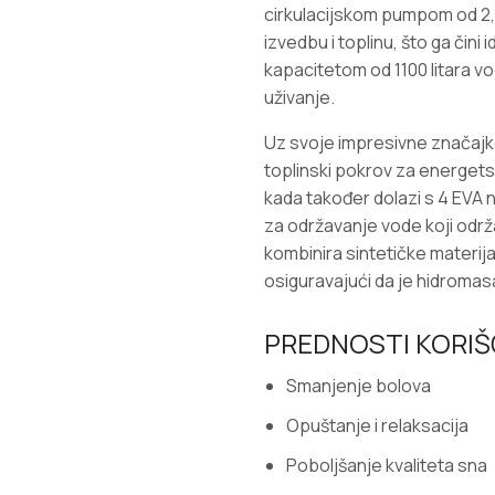
cirkulacijskom pumpom od 2,
izvedbu i toplinu, što ga čini
kapacitetom od 1100 litara v
uživanje.
Uz svoje impresivne značajk
toplinski pokrov za energets
kada također dolazi s 4 EVA
za održavanje vode koji odr
kombinira sintetičke materijal
osiguravajući da je hidroma
PREDNOSTI KORI
Smanjenje bolova
Opuštanje i relaksacija
Poboljšanje kvaliteta sna