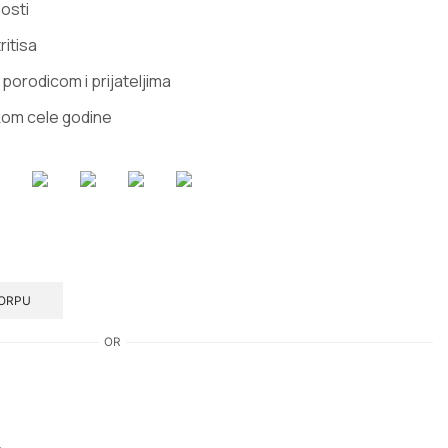
osti
itisa
 porodicom i prijateljima
kom cele godine
KORPU
OR