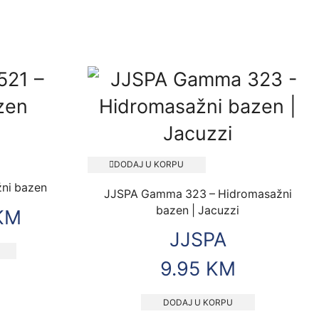
DODAJ U KORPU
žni bazen
JJSPA Gamma 323 – Hidromasažni
bazen | Jacuzzi
KM
JJSPA
9.95
KM
DODAJ U KORPU