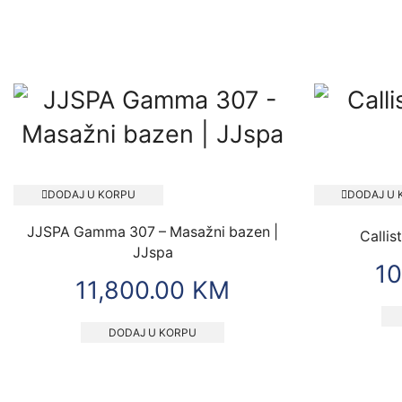
DODAJ U KORPU
DODAJ U 
JJSPA Gamma 307 – Masažni bazen |
Callis
JJspa
10
11,800.00
KM
DODAJ U KORPU