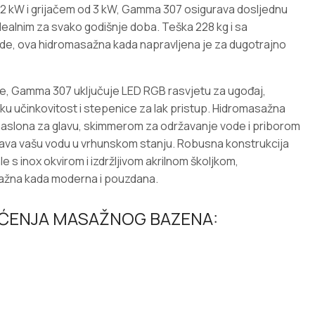
2 kW i grijačem od 3 kW, Gamma 307 osigurava dosljednu
 idealnim za svako godišnje doba. Teška 228 kg i sa
ode, ova hidromasažna kada napravljena je za dugotrajno
e, Gamma 307 uključuje LED RGB rasvjetu za ugođaj,
ku učinkovitost i stepenice za lak pristup. Hidromasažna
 naslona za glavu, skimmerom za održavanje vode i priborom
žava vašu vodu u vrhunskom stanju. Robusna konstrukcija
e s inox okvirom i izdržljivom akrilnom školjkom,
sažna kada moderna i pouzdana.
ŠĆENJA MASAŽNOG BAZENA: