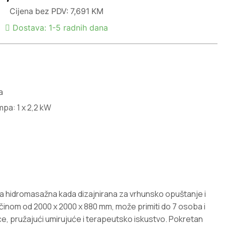
Cijena bez PDV: 7,691 KM
Dostava: 1-5 radnih dana
a
pa: 1 x 2,2 kW
 hidromasažna kada dizajnirana za vrhunsko opuštanje i
inom od 2000 x 2000 x 880 mm, može primiti do 7 osoba i
e, pružajući umirujuće i terapeutsko iskustvo. Pokretan