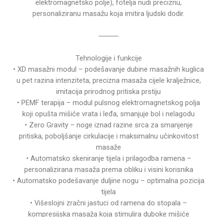
elektromagnetsko polje), fotelja nudi preciznu,
personaliziranu masažu koja imitira ljudski dodir.
⸻
Tehnologije i funkcije
• XD masažni modul – podešavanje dubine masažnih kuglica
u pet razina intenziteta, precizna masaža cijele kralježnice,
imitacija prirodnog pritiska prstiju
• PEMF terapija – modul pulsnog elektromagnetskog polja
koji opušta mišiće vrata i leđa, smanjuje bol i nelagodu
• Zero Gravity – noge iznad razine srca za smanjenje
pritiska, poboljšanje cirkulacije i maksimalnu učinkovitost
masaže
• Automatsko skeniranje tijela i prilagodba ramena –
personalizirana masaža prema obliku i visini korisnika
• Automatsko podešavanje duljine nogu – optimalna pozicija
tijela
• Višeslojni zračni jastuci od ramena do stopala –
kompresijska masaža koja stimulira duboke mišiće