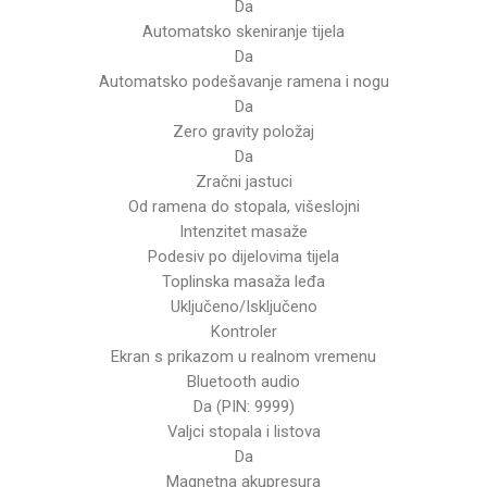
Da
Automatsko skeniranje tijela
Da
Automatsko podešavanje ramena i nogu
Da
Zero gravity položaj
Da
Zračni jastuci
Od ramena do stopala, višeslojni
Intenzitet masaže
Podesiv po dijelovima tijela
Toplinska masaža leđa
Uključeno/Isključeno
Kontroler
Ekran s prikazom u realnom vremenu
Bluetooth audio
Da (PIN: 9999)
Valjci stopala i listova
Da
Magnetna akupresura