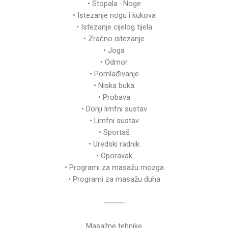
• Stopala · Noge
• Istezanje nogu i kukova
• Istezanje cijelog tijela
• Zračno istezanje
• Joga
• Odmor
• Pomlađivanje
• Niska buka
• Probava
• Donji limfni sustav
• Limfni sustav
• Sportaš
• Uredski radnik
• Oporavak
• Programi za masažu mozga
• Programi za masažu duha
⸻
Masažne tehnike