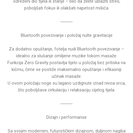
određeni dio tijela ili stanje – bilo da želite ublažiti stres,
poboljšati fokus ili olakšati napetost mišića.
⸻
Bluetooth povezivanje i položaj nulte gravitacije
Za dodatno opuštanje, fotelja nudi Bluetooth povezivanje –
idealno za slušanje omiljene muzike tokom masaže.
Funkcija Zero Gravity postavlja tijelo u položaj bez pritiska na
kičmu, čime se postiže maksimalno opuštanje i efikasniji
učinak masaže.
U ovom položaju noge su lagano uzdignute iznad nivoa srca,
što poboljšava cirkulaciju i relaksaciju cijelog tijela.
⸻
Dizajn i performanse
Sa svojim modernim, futurističkim dizajnom, duljinom nagiba