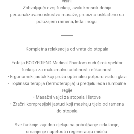
visini.
Zahvaljujući ovoj funkciji, svaki korisnik dobija
personalizovano iskustvo masaže, precizno usklađeno sa
položajem ramena, leđa i nogu.
⸻
Kompletna relaksacija od vrata do stopala
Fotelja BODYFRIEND Medical Phantom nudi širok spektar
funkcija za maksimalnu udobnost i efikasnost:
• Ergonomski jastuk koji pruža optimalnu potporu vratu i glavi
• Toplinska terapija (termoterapija) u predjelu leđa i lumbalne
regije
• Masažni valjci za stopala i listove
• Zračni kompresijski jastuci koji masiraju tijelo od ramena
do stopala
Sve funkcije zajedno djeluju na poboljšanje cirkulacije,
smanjenje napetosti i regeneraciju mišića.