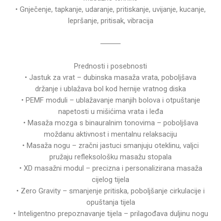
• Gnječenje, tapkanje, udaranje, pritiskanje, uvijanje, kucanje,
lepršanje, pritisak, vibracija
⸻
Prednosti i posebnosti
• Jastuk za vrat – dubinska masaža vrata, poboljšava
držanje i ublažava bol kod hernije vratnog diska
• PEMF moduli – ublažavanje manjih bolova i otpuštanje
napetosti u mišićima vrata i leđa
• Masaža mozga s binauralnim tonovima – poboljšava
moždanu aktivnost i mentalnu relaksaciju
• Masaža nogu – zračni jastuci smanjuju oteklinu, valjci
pružaju refleksološku masažu stopala
• XD masažni modul – precizna i personalizirana masaža
cijelog tijela
• Zero Gravity – smanjenje pritiska, poboljšanje cirkulacije i
opuštanja tijela
• Inteligentno prepoznavanje tijela – prilagođava duljinu nogu