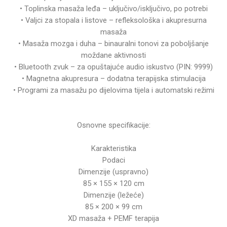
• Toplinska masaža leđa – uključivo/isključivo, po potrebi
• Valjci za stopala i listove – refleksološka i akupresurna
masaža
• Masaža mozga i duha – binauralni tonovi za poboljšanje
moždane aktivnosti
• Bluetooth zvuk – za opuštajuće audio iskustvo (PIN: 9999)
• Magnetna akupresura – dodatna terapijska stimulacija
• Programi za masažu po dijelovima tijela i automatski režimi
Osnovne specifikacije:
Karakteristika
Podaci
Dimenzije (uspravno)
85 × 155 × 120 cm
Dimenzije (ležeće)
85 × 200 × 99 cm
XD masaža + PEMF terapija